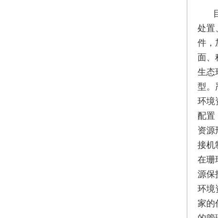
处置
件，
面、
生态
型。
环境
配置
资源
接机
在珊
源保
环境
家的