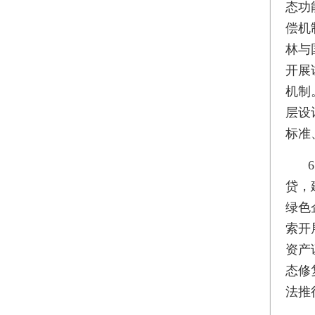
态功
偿机
林与
开展
机制
层设
标准
贷，
绿色
索开
资产
态修
法推