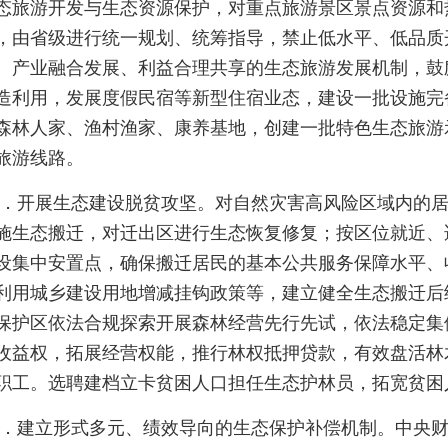
态旅游开发与生态资源保护，对重点旅游景区景点资源和
，由省级进行统一规划、统筹指导，禁止低水平、低品质
、产业融合发展、利益合理共享的生态旅游发展机制，鼓
造利用，发展度假民宿等新型住宿业态，建设一批设施完
森林人家、渔村渔家、康养基地，创建一批特色生态旅游
旅游线路。
4．开展生态建设脱贫攻坚。对自然灾害高风险区域内的
施生态搬迁，对迁出区进行生态恢复修复；按区位就近、
设集中安置点，确保搬迁居民的基本公共服务保障水平、
利用城乡建设用地增减挂钩政策等，建立健全生态搬迁后
保护区依法合规探索开展森林经营先行先试，依法稳定集
收益权，拓展经营权能，推行林权抵押贷款，有效盘活林
职工。选聘建档立卡贫困人口担任生态护林员，拓宽贫困
5．建立形式多元、绩效导向的生态保护补偿机制。中央