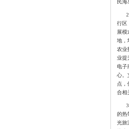
民海
行区
展模
地，
农业
业提
电子
心。
点，
合相
的热
光旅