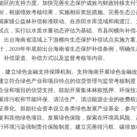
能区的支持力度。加快完善生态保护成效与财政转移支付
制，根据绩效考核结果，实施相应奖惩措施。完善生态公
国家级公益林补偿标准联动。在赤田水库流域和南渡江、
试点，实行以水质水量动态评估为基础、市县间横向补偿
。出台海南省流域上下游横向生态保护补偿试点实施方案
计，2020年年底前出台海南省生态保护补偿条例，明确
、补偿渠道、补偿方式以及监督考核等内容。
6．建立绿色金融支持保障机制。支持海南开展绿色金融
建立符合绿色产业和项目特点的信贷管理与监管考核制度
企业和项目的信贷支持。鼓励开展集体林权抵押、环保技
展排污权和节能环保、清洁生产、清洁能源企业的收费权
证券化。鼓励社会资本设立各类绿色发展产业基金，参与
复和其他绿色项目。发展绿色保险，探索在环境高风险、
行环境污染强制责任保险制度。建立完善排污权、碳排放