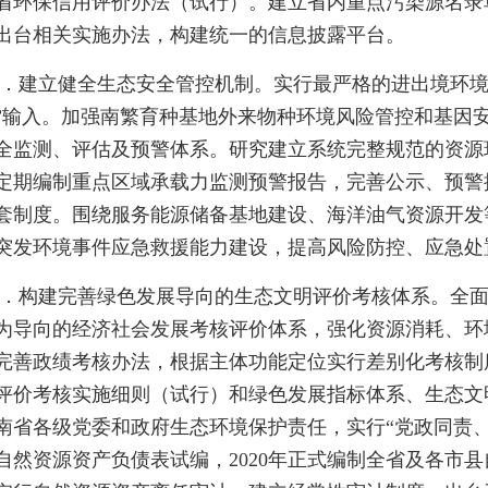
省环保信用评价办法（试行）。建立省内重点污染源名录
出台相关实施办法，构建统一的信息披露平台。
4．建立健全生态安全管控机制。实行最严格的进出境环境
”输入。加强南繁育种基地外来物种环境风险管控和基因
全监测、评估及预警体系。研究建立系统完整规范的资源
定期编制重点区域承载力监测预警报告，完善公示、预警
套制度。围绕服务能源储备基地建设、海洋油气资源开发
突发环境事件应急救援能力建设，提高风险防控、应急处
5．构建完善绿色发展导向的生态文明评价考核体系。全
为导向的经济社会发展考核评价体系，强化资源消耗、环
完善政绩考核办法，根据主体功能定位实行差别化考核制
评价考核实施细则（试行）和绿色发展指标体系、生态文
南省各级党委和政府生态环境保护责任，实行“党政同责
自然资源资产负债表试编，2020年正式编制全省及各市