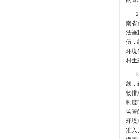
的管
南省
法垂
伍，
环境
村生
线，
物排
制度
监管
环境
准入