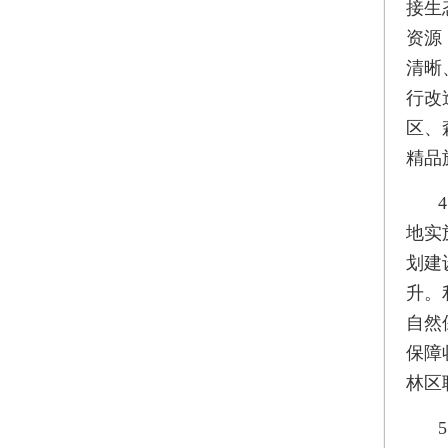
接生
资源
清晰
行改
区、
精品
地实
划建
升。
自然
保障
林区