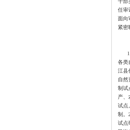
干部
任审
面向
紧密
各类
江县
自然
制试
产、
试点
制。
试点